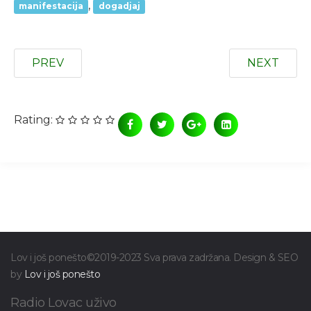
,
manifestacija
dogadjaj
PREV
NEXT
Rating:
Lov i još ponešto©2019-2023 Sva prava zadržana. Design & SEO
by
Lov i još ponešto
Radio Lovac uživo