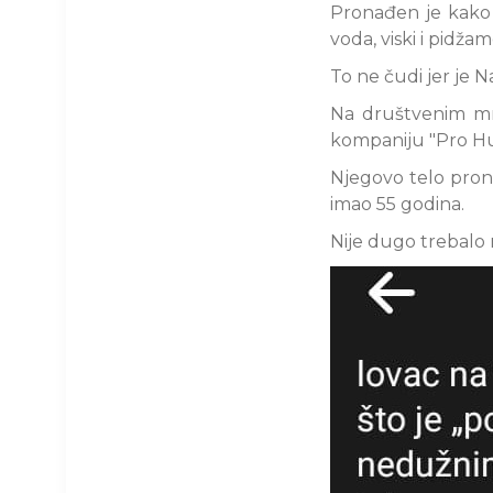
Pronađen je kako 
voda, viski i pidžam
To ne čudi jer je N
Na društvenim mrež
kompaniju "Pro Hunt
Njegovo telo prona
imao 55 godina.
Nije dugo trebalo ni