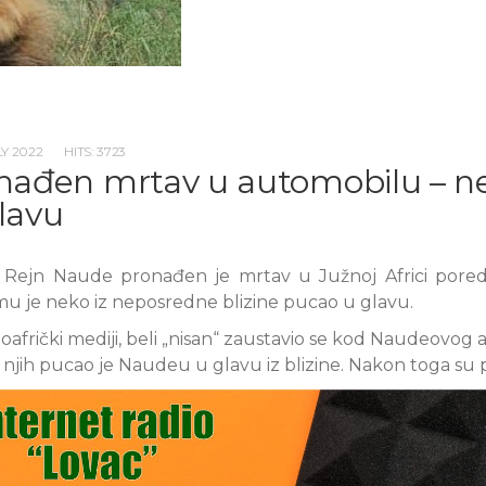
LY 2022
HITS: 3723
nađen mrtav u automobilu – 
lavu
c Rejn Naude pronađen je mrtav u Južnoj Africi pore
mu je neko iz neposredne blizine pucao u glavu.
afrički mediji, beli „nisan“ zaustavio se kod Naudeovog 
d njih pucao je Naudeu u glavu iz blizine. Nakon toga su 