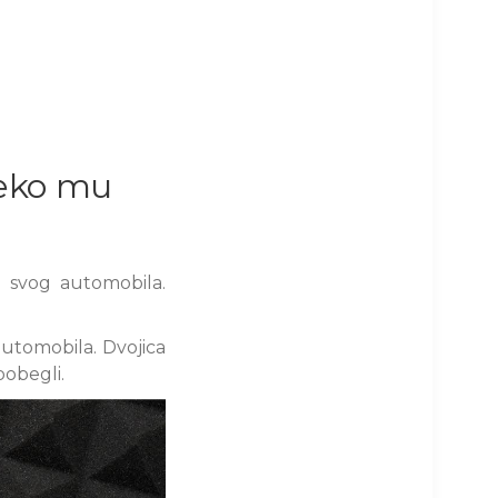
neko mu
d svog automobila.
automobila. Dvojica
pobegli.