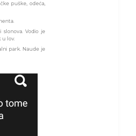
ačke puške, odeća,
inenta.
i slonova. Vodio je
 u lov.
alni park. Naude je