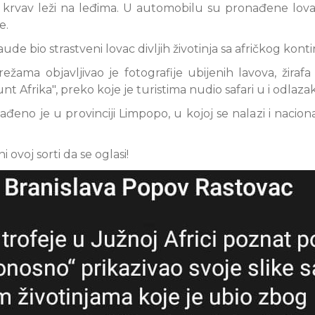
krvav leži na leđima. U automobilu su pronađene lov
e.
aude bio strastveni lovac divljih životinja sa afričkog kont
ama objavljivao je fotografije ubijenih lavova, žirafa 
 Afrika", preko koje je turistima nudio safari u i odlazak
đeno je u provinciji Limpopo, u kojoj se nalazi i nacion
 ovoj sorti da se oglasi!