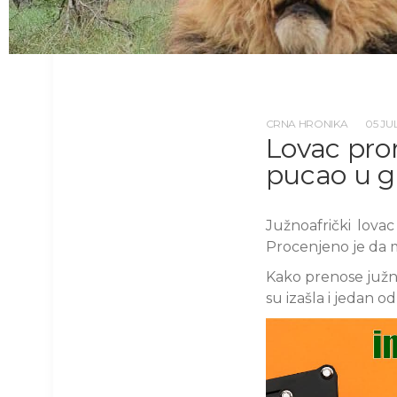
CRNA HRONIKA
05 JU
Lovac pro
pucao u g
Južnoafrički lova
Procenjeno je da 
Kako prenose južno
su izašla i jedan o