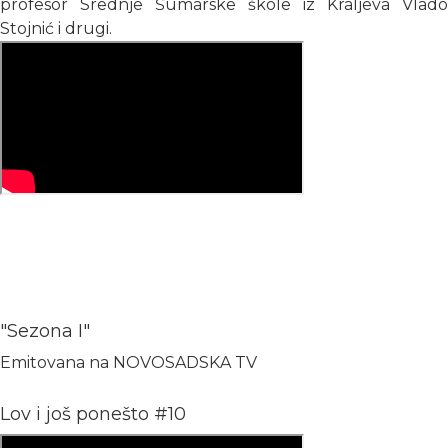
profesor Srednje Šumarske škole iz Kraljeva Vlado
Stojnić i drugi.
"Sezona I"
Emitovana na NOVOSADSKA TV
Lov i još ponešto #10