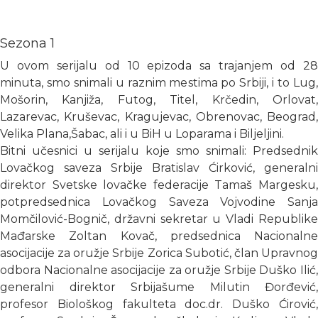
Sezona 1
U ovom serijalu od 10 epizoda sa trajanjem od 28
minuta, smo snimali u raznim mestima po Srbiji, i to Lug,
Mošorin, Kanjiža, Futog, Titel, Krčedin, Orlovat,
Lazarevac, Kruševac, Kragujevac, Obrenovac, Beograd,
Velika Plana,Šabac, ali i u BiH u Loparama i Biljeljini.
Bitni učesnici u serijalu koje smo snimali: Predsednik
Lovačkog saveza Srbije Bratislav Ćirković, generalni
direktor Svetske lovačke federacije Tamaš Margesku,
potpredsednica Lovačkog Saveza Vojvodine Sanja
Momčilović-Bognič, državni sekretar u Vladi Republike
Mađarske Zoltan Kovač, predsednica Nacionalne
asocijacije za oružje Srbije Zorica Subotić, član Upravnog
odbora Nacionalne asocijacije za oružje Srbije Duško Ilić,
generalni direktor Srbijašume Milutin Đorđević,
profesor Biološkog fakulteta doc.dr. Duško Ćirović,