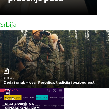
Srbija
SRBIJA
Deda i unuk – lovci: Porodica, tradicija i bezbednost!
SRBIJA
REAGOVANjE NA
SENZACIONALIZAM I