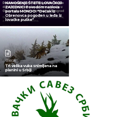
NANOŠENjE ŠTETE LOVAČKOJ
ZAJEDNICI Povodom naslova
portala MONDO: "Dečak iz
Obrenovca pogođen u leđa iz
lovačke puške"
SRBIJA
Tri velika vuka snimljena na
planini u Srbiji