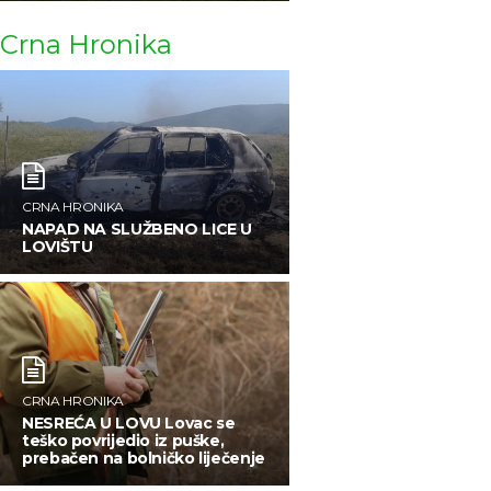
CRNA HRONIKA
JEZIVA NESREĆA U IVANJICI Puška slučajno opalila i na
Crna Hronika
mestu ubila mladog lovca
CRNA HRONIKA
NAPAD NA SLUŽBENO LICE U
LOVIŠTU
CRNA HRONIKA
NESREĆA U LOVU Lovac se
teško povrijedio iz puške,
prebačen na bolničko liječenje