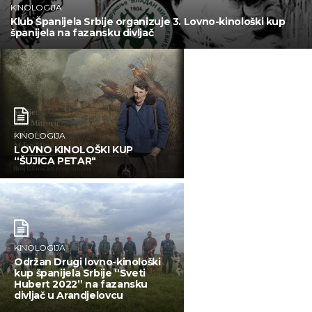
KINOLOGIJA
Klub Španijela Srbije organizuje 3. Lovno-kinološki kup
španijela na fazansku divljač
KINOLOGIJA
LOVNO KINOLOŠKI KUP
“ŠUJICA PETAR"
KINOLOGIJA
Održan Drugi lovno-kinološki
kup španijela Srbije “Sveti
Hubert 2022” na fazansku
divljač u Arandjelovcu