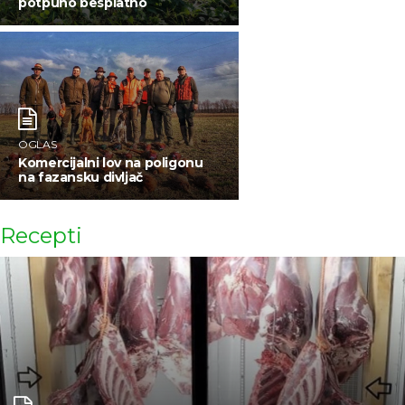
potpuno besplatno
OGLAS
Komercijalni lov na poligonu
na fazansku divljač
Recepti