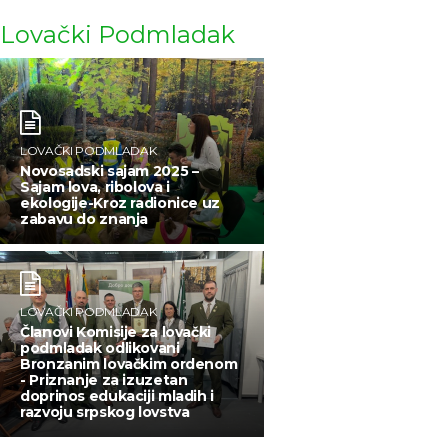
Lovački Podmladak
LOVAČKI PODMLADAK
Novosadski sajam 2025 –
Sajam lova, ribolova i
ekologije-Kroz radionice uz
zabavu do znanja
LOVAČKI PODMLADAK
Članovi Komisije za lovački
podmladak odlikovani
Bronzanim lovačkim ordenom
- Priznanje za izuzetan
doprinos edukaciji mladih i
razvoju srpskog lovstva