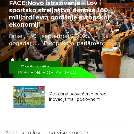
ZAUSTAVIMO RAZORUŽAVANjE
SRBIJE
U četvrtak, 20. jula održan je
konsultativni sastanak u MUP-u
povodom izmena i dopuna ZOM-a.
Pročitaj više
POSLEDNJE OBJAVLJENO
Predstavljamo mobilnu aplikaciju
„Hunting Dictionary“ – višejezični
rečnik lovstva i lovnog turizma
Šta ti kao lovcu najviše smeta?