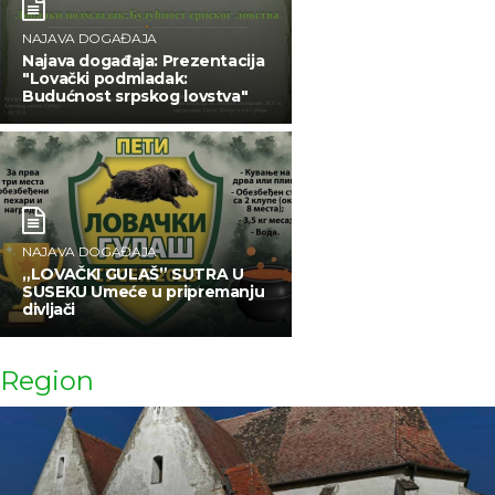
NAJAVA DOGAĐAJA
Najava događaja: Prezentacija
"Lovački podmladak:
Budućnost srpskog lovstva"
NAJAVA DOGAĐAJA
„LOVAČKI GULAŠ” SUTRA U
SUSEKU Umeće u pripremanju
divljači
Region