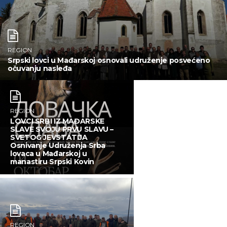
REGION
Srpski lovci u Mađarskoj osnovali udruženje posvećeno
očuvanju nasleđa
REGION
LOVCI SRBI IZ MAĐARSKE
SLAVE SVOJU PRVU SLAVU –
SVETOG JEVSTATIJA
Osnivanje Udruženja Srba
lovaca u Mađarskoj u
manastiru Srpski Kovin
REGION