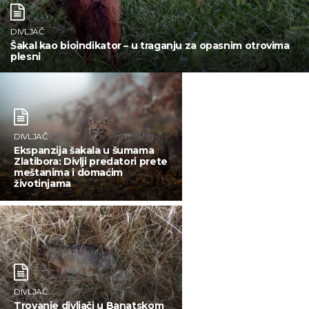
DIVLJAČ
Šakal kao bioindikator – u traganju za opasnim otrovima
plesni
DIVLJAČ
Ekspanzija šakala u šumama
Zlatibora: Divlji predatori prete
meštanima i domaćim
životinjama
DIVLJAČ
Trovanje divljači u Banatskom