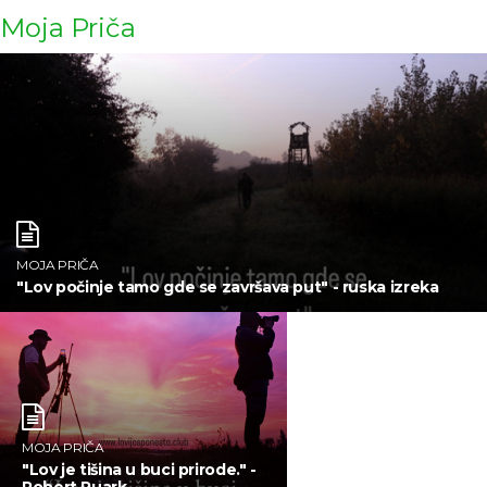
Moja Priča
MOJA PRIČA
"Lov počinje tamo gde se završava put" - ruska izreka
MOJA PRIČA
"Lov je tišina u buci prirode." -
Robert Ruark