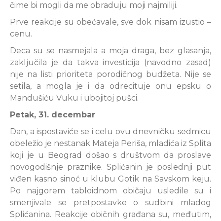
čime bi mogli da me obraduju moji najmiliji.
Prve reakcije su obećavale, sve dok nisam izustio –
cenu.
Deca su se nasmejala a moja draga, bez glasanja,
zaključila je da takva investicija (navodno zasad)
nije na listi prioriteta porodičnog budžeta. Nije se
setila, a mogla je i da odrecituje onu epsku o
Mandušiću Vuku i ubojitoj pušci.
Petak, 31. decembar
Dan, a ispostaviće se i celu ovu dnevničku sedmicu
obeležio je nestanak Mateja Periša, mladića iz Splita
koji je u Beograd došao s društvom da proslave
novogodišnje praznike. Splićanin je poslednji put
viđen kasno sinoć u klubu Gotik na Savskom keju.
Po najgorem tabloidnom običaju usledile su i
smenjivale se pretpostavke o sudbini mladog
Splićanina. Reakcije običnih građana su, međutim,