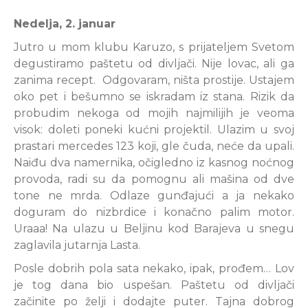
Nedelja, 2. januar
Jutro u mom klubu Karuzo, s prijateljem Svetom
degustiramo paštetu od divljači. Nije lovac, ali ga
zanima recept. Odgovaram, ništa prostije. Ustajem
oko pet i bešumno se iskradam iz stana. Rizik da
probudim nekoga od mojih najmilijih je veoma
visok: doleti poneki kućni projektil. Ulazim u svoj
prastari mercedes 123 koji, gle čuda, neće da upali.
Naiđu dva namernika, očigledno iz kasnog noćnog
provoda, radi su da pomognu ali mašina od dve
tone ne mrda. Odlaze gunđajući a ja nekako
doguram do nizbrdice i konačno palim motor.
Uraaa! Na ulazu u Beljinu kod Barajeva u snegu
zaglavila jutarnja Lasta.
Posle dobrih pola sata nekako, ipak, prođem… Lov
je tog dana bio uspešan. Paštetu od divljači
začinite po želji i dodajte puter. Tajna dobrog