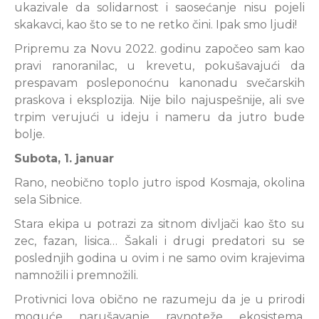
ukazivale da solidarnost i saosećanje nisu pojeli
skakavci, kao što se to ne retko čini. Ipak smo ljudi!
Pripremu za Novu 2022. godinu započeo sam kao
pravi ranoranilac, u krevetu, pokušavajući da
prespavam posleponoćnu kanonadu svečarskih
praskova i eksplozija. Nije bilo najuspešnije, ali sve
trpim verujući u ideju i nameru da jutro bude
bolje.
Subota, 1. januar
Rano, neobično toplo jutro ispod Kosmaja, okolina
sela Sibnice.
Stara ekipa u potrazi za sitnom divljači kao što su
zec, fazan, lisica… Šakali i drugi predatori su se
poslednjih godina u ovim i ne samo ovim krajevima
namnožili i premnožili.
Protivnici lova obično ne razumeju da je u prirodi
moguće narušavanje ravnoteže ekosistema,