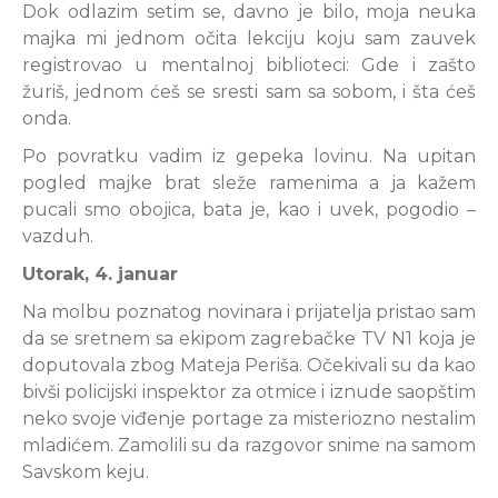
Dok odlazim setim se, davno je bilo, moja neuka
majka mi jednom očita lekciju koju sam zauvek
registrovao u mentalnoj biblioteci: Gde i zašto
žuriš, jednom ćeš se sresti sam sa sobom, i šta ćeš
onda.
Po povratku vadim iz gepeka lovinu. Na upitan
pogled majke brat sleže ramenima a ja kažem
pucali smo obojica, bata je, kao i uvek, pogodio –
vazduh.
Utorak, 4. januar
Na molbu poznatog novinara i prijatelja pristao sam
da se sretnem sa ekipom zagrebačke TV N1 koja je
doputovala zbog Mateja Periša. Očekivali su da kao
bivši policijski inspektor za otmice i iznude saopštim
neko svoje viđenje portage za misteriozno nestalim
mladićem. Zamolili su da razgovor snime na samom
Savskom keju.