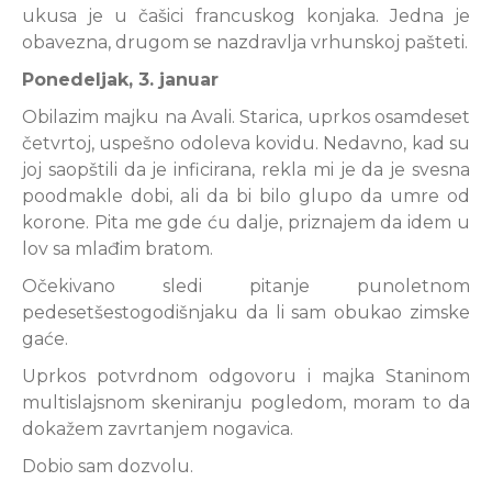
ukusa je u čašici francuskog konjaka. Jedna je
obavezna, drugom se nazdravlja vrhunskoj pašteti.
Ponedeljak, 3. januar
Obilazim majku na Avali. Starica, uprkos osamdeset
četvrtoj, uspešno odoleva kovidu. Nedavno, kad su
joj saopštili da je inficirana, rekla mi je da je svesna
poodmakle dobi, ali da bi bilo glupo da umre od
korone. Pita me gde ću dalje, priznajem da idem u
lov sa mlađim bratom.
Očekivano sledi pitanje punoletnom
pedesetšestogodišnjaku da li sam obukao zimske
gaće.
Uprkos potvrdnom odgovoru i majka Staninom
multislajsnom skeniranju pogledom, moram to da
dokažem zavrtanjem nogavica.
Dobio sam dozvolu.