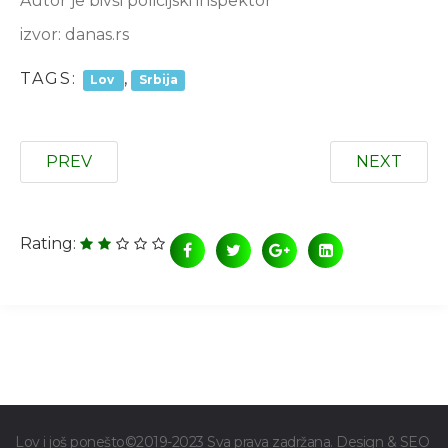
Autor je bivši policijski inspektor
izvor: danas.rs
TAGS:
,
Lov
Srbija
PREV
NEXT
Rating:
Lov i još ponešto©2019-2023 Sva prava zadržana. Design & SEO