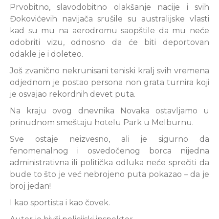
Prvobitno, slavodobitno olakšanje nacije i svih
Đokovićevih navijača srušile su australijske vlasti
kad su mu na aerodromu saopštile da mu neće
odobriti vizu, odnosno da će biti deportovan
odakle je i doleteo.
Još zvanično nekrunisani teniski kralj svih vremena
odjednom je postao persona non grata turnira koji
je osvajao rekordnih devet puta.
Na kraju ovog dnevnika Novaka ostavljamo u
prinudnom smeštaju hotelu Park u Melburnu.
Sve ostaje neizvesno, ali je sigurno da
fenomenalnog i osvedočenog borca nijedna
administrativna ili politička odluka neće sprečiti da
bude to što je već nebrojeno puta pokazao – da je
broj jedan!
I kao sportista i kao čovek.