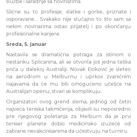
službe i saradnje sa novinarima.
Slične su to profesije, slatke i gorke, priznate i
osporavane… Svakako nije slučajno to što sam sa
nekim novinarima ostao prijatelj i po okončanju
profesionalne karijere.
Sreda, 5. januar
Nastavila se dramatična potraga za istinom o
nestanku Splićanina, ali se otvorila još jedna teška
priča u dalekoj Australiji. Novak Đoković je sleteo
na aerodrom u Melburnu i uprkos zvaničnim
najavama da će mu biti omogućeno učešće na
Australijan openu, stvari se komplikuju.
Organizatori ovog grend slema, jednog od četiri
najveća teniska takmičenja, objavili su neposredno
pre njegovog poletanja za Melburn da je prvi
teniser planete dobio medicinsko izuzeće od
zabrane nevakcinisanima da učestvuju na turniru.