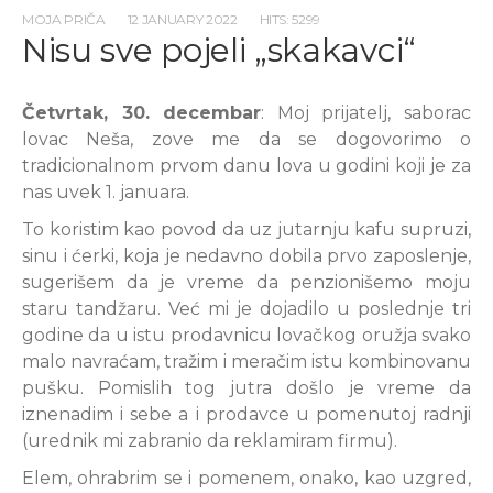
MOJA PRIČA
12 JANUARY 2022
HITS: 5299
Nisu sve pojeli „skakavci“
Četvrtak, 30. decembar
: Moj prijatelj, saborac
lovac Neša, zove me da se dogovorimo o
tradicionalnom prvom danu lova u godini koji je za
nas uvek 1. januara.
To koristim kao povod da uz jutarnju kafu supruzi,
sinu i ćerki, koja je nedavno dobila prvo zaposlenje,
sugerišem da je vreme da penzionišemo moju
staru tandžaru. Već mi je dojadilo u poslednje tri
godine da u istu prodavnicu lovačkog oružja svako
malo navraćam, tražim i meračim istu kombinovanu
pušku. Pomislih tog jutra došlo je vreme da
iznenadim i sebe a i prodavce u pomenutoj radnji
(urednik mi zabranio da reklamiram firmu).
Elem, ohrabrim se i pomenem, onako, kao uzgred,