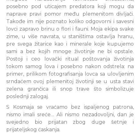
posebno pod uticajem predatora koji mogu da
naprave pravi pomor među plemenitom divljači.
Takođe im nije poznato koliko odgovorni i savesni
lovci zapravo brinu o flori i fauni. Moja ekipa svake
zime, u više navrata, u staništima ostavlja hranu,
pre svega žitarice kao i minerale koje kupujemo
sami a bez kojih mnoge životinje ne bi opstale.
Postoji i ceo lovački ritual poštovanja životinja
tokom samog lova i posebno nakon odstrela: na
primer, prilikom fotografisanja lovca sa ulovljenim
srndaćem ovoj plemenitoj životinji se u usta stavi
zelena grančica ili snop trave što simbolizuje
poslednji zalogaj.
S Kosmaja se vraćamo bez ispaljenog patrona,
nismo imali sreće… Ali nismo nezadovoljni, dan je
svejedno bio prijatan zbog duge šetnje i
prijateljskog ćaskanja.