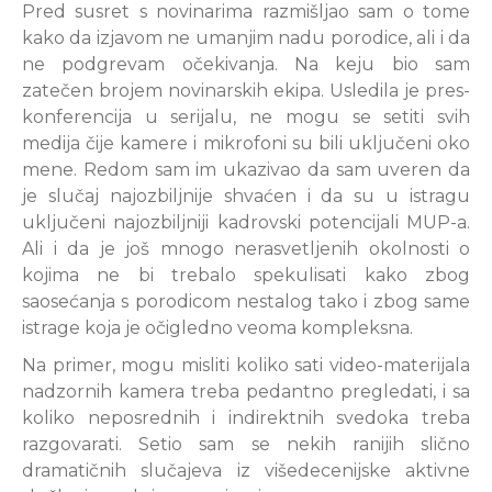
Pred susret s novinarima razmišljao sam o tome
kako da izjavom ne umanjim nadu porodice, ali i da
ne podgrevam očekivanja. Na keju bio sam
zatečen brojem novinarskih ekipa. Usledila je pres-
konferencija u serijalu, ne mogu se setiti svih
medija čije kamere i mikrofoni su bili uključeni oko
mene. Redom sam im ukazivao da sam uveren da
je slučaj najozbiljnije shvaćen i da su u istragu
uključeni najozbiljniji kadrovski potencijali MUP-a.
Ali i da je još mnogo nerasvetljenih okolnosti o
kojima ne bi trebalo spekulisati kako zbog
saosećanja s porodicom nestalog tako i zbog same
istrage koja je očigledno veoma kompleksna.
Na primer, mogu misliti koliko sati video-materijala
nadzornih kamera treba pedantno pregledati, i sa
koliko neposrednih i indirektnih svedoka treba
razgovarati. Setio sam se nekih ranijih slično
dramatičnih slučajeva iz višedecenijske aktivne