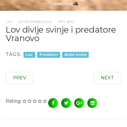
LOV
20 DECEMBER 2022
HITS: 2892
Lov divlje svinje i predatore
Vranovo
TAGS:
,
,
Lov
Predatori
divlje svinje
PREV
NEXT
Rating: