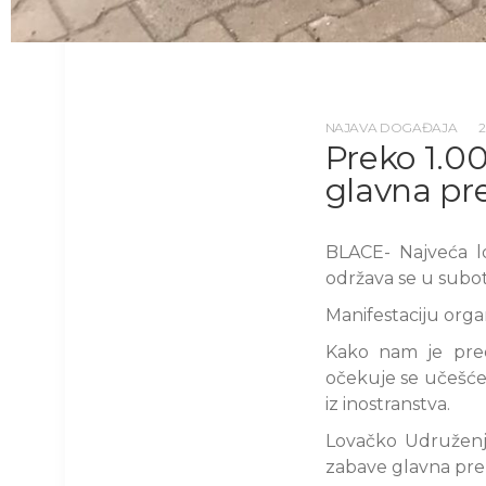
NAJAVA DOGAĐAJA
Preko 1.0
glavna pre
BLACE- Najveća l
održava se u subot
Manifestaciju org
Kako nam je pre
očekuje se učešće 
iz inostranstva.
Lovačko Udruženj
zabave glavna premi