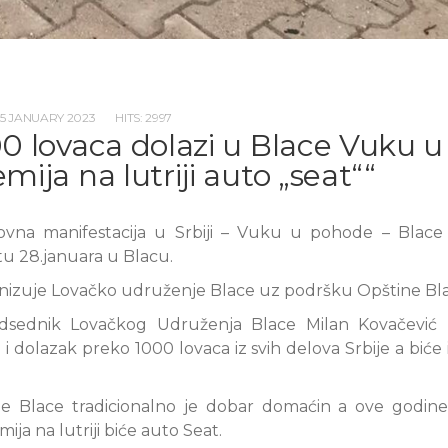
25 JANUARY 2023
HITS: 2997
00 lovaca dolazi u Blace Vuku 
mija na lutriji auto „seat““
ovna manifestacija u Srbiji – Vuku u pohode – Blace
u 28.januara u Blacu.
anizuje Lovačko udruženje Blace uz podršku Opštine Bla
dsednik Lovačkog Udruženja Blace Milan Kovačević 
i dolazak preko 1000 lovaca iz svih delova Srbije a biće i
e Blace tradicionalno je dobar domaćin a ove godine
ja na lutriji biće auto Seat.