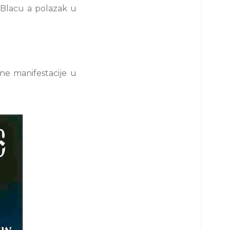
 Blacu a polazak u
ne manifestacije u