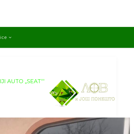
ice
I AUTO „SEAT““