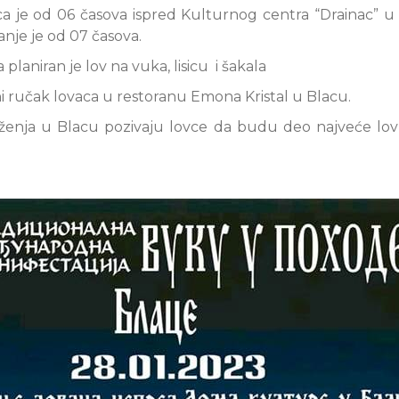
ca je od 06 časova ispred Kulturnog centra “Drainac” u
anje je od 07 časova.
planiran je lov na vuka, lisicu i šakala
ni ručak lovaca u restoranu Emona Kristal u Blacu.
enja u Blacu pozivaju lovce da budu deo najveće lov