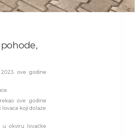
u pohode,
 2023. ove godine
ce.
rekao ove godine
 lovaca koji dolaze
 u okviru lovačke