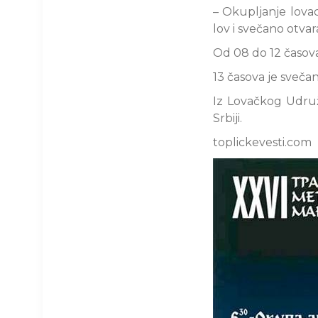
– Okupljanje lova
lov i svečano otvar
Od 08 do 12 časova 
13 časova je sveča
Iz Lovačkog Udruž
Srbiji.
toplickevesti.com