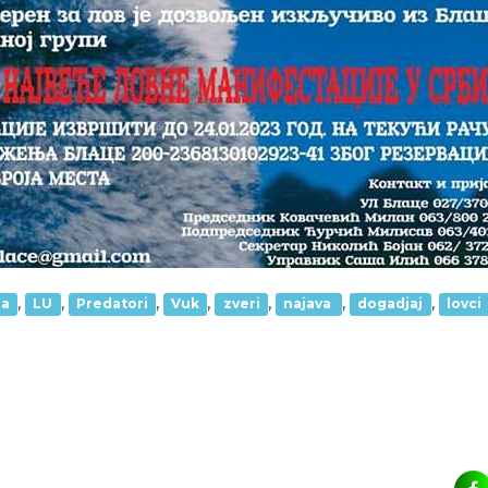
,
,
,
,
,
,
,
ja
LU
Predatori
Vuk
zveri
najava
dogadjaj
lovci