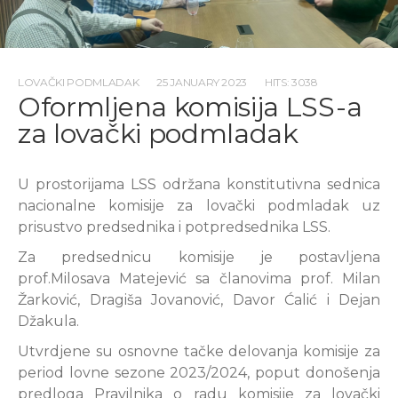
LOVAČKI PODMLADAK
25 JANUARY 2023
HITS: 3038
Oformljena komisija LSS-a
za lovački podmladak
U prostorijama LSS održana konstitutivna sednica
nacionalne komisije za lovački podmladak uz
prisustvo predsednika i potpredsednika LSS.
Za predsednicu komisije je postavljena
prof.Milosava Matejević sa članovima prof. Milan
Žarković, Dragiša Jovanović, Davor Ćalić i Dejan
Džakula.
Utvrdjene su osnovne tačke delovanja komisije za
period lovne sezone 2023/2024, poput donošenja
predloga Pravilnika o radu komisije za lovački