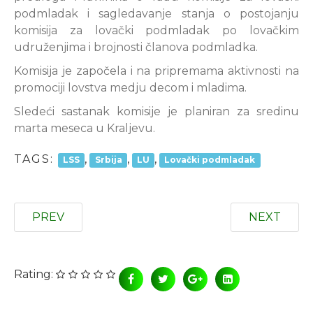
podmladak i sagledavanje stanja o postojanju
komisija za lovački podmladak po lovačkim
udruženjima i brojnosti članova podmladka.
Komisija je započela i na pripremama aktivnosti na
promociji lovstva medju decom i mladima.
Sledeći sastanak komisije je planiran za sredinu
marta meseca u Kraljevu.
TAGS:
,
,
,
LSS
Srbija
LU
Lovački podmladak
PREV
NEXT
Rating: