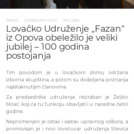
SRBIJA
21 FEBRUARY 2023
HITS: 2699
Lovačko Udruženje „Fazan“
iz Opova obeležilo je veliki
jubilej – 100 godina
postojanja
Tim povodom je u lovačkom domu održana
izborna skupština, a potom su dodeljena priznanja
najistaknutijim članovima.
Za predsednika udruženja reizraban je Željko
Mosić, koji će tu funkciju obavljati i u naredne četiri
godine.
Nepromenjen je ostao i sastav upravnog odbora, a
promovisan je i novi lovočuvar udruženja Stevica