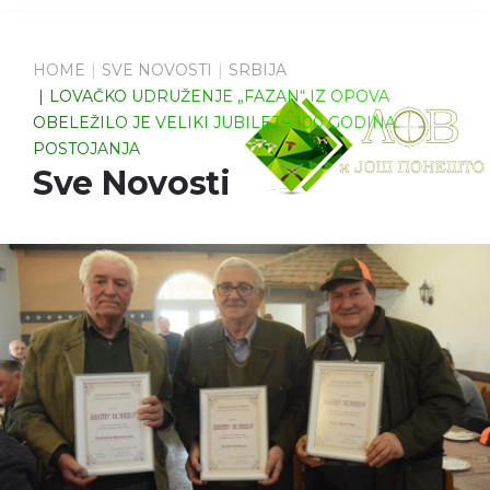
HOME
SVE NOVOSTI
SRBIJA
LOVAČKO UDRUŽENJE „FAZAN“ IZ OPOVA
OBELEŽILO JE VELIKI JUBILEJ – 100 GODINA
POSTOJANJA
Sve Novosti