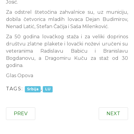
Josić.
Za odstrel štetočina zahvalnice su, uz municiju,
dobila četvorica mladih lovaca Dejan Budimirov,
Nenad Latić, Stefan Čačija i Saša Milenković.
Za 50 godina lovačkog staža i za veliki doprinos
društvu zlatne plakete i lovački noževi uručeni su
veteranima Radislavu Babiću i Branislavu
Bogdanovu, a Dragomiru Kuču za staž od 30
godina.
Glas Opova
TAGS:
,
Srbija
LU
PREV
NEXT