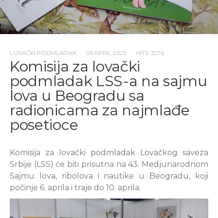
LOVAČKI PODMLADAK
05 APRIL 2023
HITS: 3276
Komisija za lovački
podmladak LSS-a na sajmu
lova u Beogradu sa
radionicama za najmlađe
posetioce
Komisija za lovački podmladak Lovačkog saveza
Srbije (LSS) će biti prisutna na 43. Medjunarodnom
Sajmu lova, ribolova i nautike u Beogradu, koji
počinje 6. aprila i traje do 10. aprila.