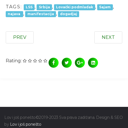
TAGS:
,
,
,
,
LSS
Srbija
Lovački podmladak
Sajam
,
,
najava
manifestacija
dogadjaj
PREV
NEXT
Rating:
Lov i još ponešto©2019-2023 Sva prava zadržana. Design & SEO
by
Lov i još ponešto