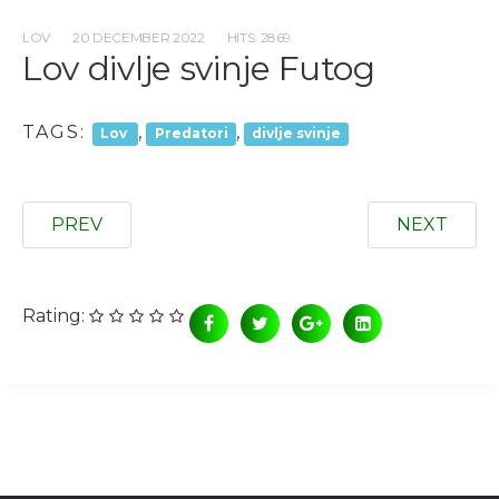
LOV
20 DECEMBER 2022
HITS: 2869
Lov divlje svinje Futog
TAGS:
,
,
Lov
Predatori
divlje svinje
PREV
NEXT
Rating: