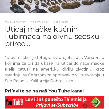
ZANIMLJIVOSTI
29 MAY 2020
HITS: 4997
Uticaj mačke kućnih
ljubimaca na divnu seosku
prirodu
“Ulov mačke" je fotografski projekat Jak Vonderli-a
koji ima za cilj da ukaže na uticaj domaće mačke
(Felis catus) na američku divlju životinju kroz
saradnju sa Centrom za oporavak divljih životinja u
San Rafaelu, Kalifornija Dobro jutro.
Prijavite se na naš You Tube kanal