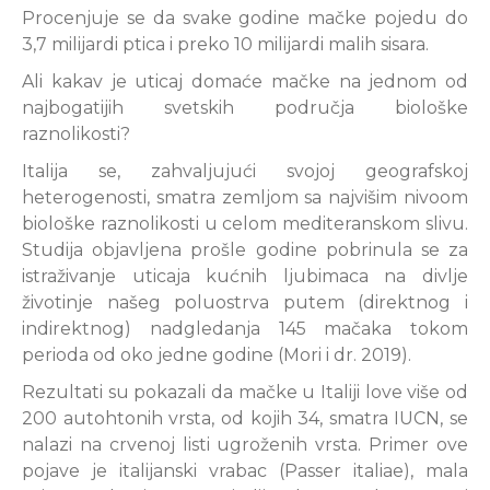
Procenjuje se da svake godine mačke pojedu do
3,7 milijardi ptica i preko 10 milijardi malih sisara.
Ali kakav je uticaj domaće mačke na jednom od
najbogatijih svetskih područja biološke
raznolikosti?
Italija se, zahvaljujući svojoj geografskoj
heterogenosti, smatra zemljom sa najvišim nivoom
biološke raznolikosti u celom mediteranskom slivu.
Studija objavljena prošle godine pobrinula se za
istraživanje uticaja kućnih ljubimaca na divlje
životinje našeg poluostrva putem (direktnog i
indirektnog) nadgledanja 145 mačaka tokom
perioda od oko jedne godine (Mori i dr. 2019).
Rezultati su pokazali da mačke u Italiji love više od
200 autohtonih vrsta, od kojih 34, smatra IUCN, se
nalazi na crvenoj listi ugroženih vrsta. Primer ove
pojave je italijanski vrabac (Passer italiae), mala