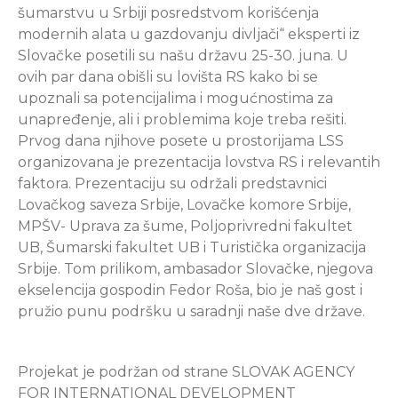
šumarstvu u Srbiji posredstvom korišćenja
modernih alata u gazdovanju divljači“ eksperti iz
Slovačke posetili su našu državu 25-30. juna. U
ovih par dana obišli su lovišta RS kako bi se
upoznali sa potencijalima i mogućnostima za
unapređenje, ali i problemima koje treba rešiti.
Prvog dana njihove posete u prostorijama LSS
organizovana je prezentacija lovstva RS i relevantih
faktora. Prezentaciju su održali predstavnici
Lovačkog saveza Srbije, Lovačke komore Srbije,
MPŠV- Uprava za šume, Poljoprivredni fakultet
UB, Šumarski fakultet UB i Turistička organizacija
Srbije. Tom prilikom, ambasador Slovačke, njegova
ekselencija gospodin Fedor Roša, bio je naš gost i
pružio punu podršku u saradnji naše dve države.
Projekat je podržan od strane SLOVAK AGENCY
FOR INTERNATIONAL DEVELOPMENT