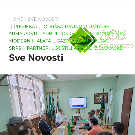
HOME
SVE NOVOSTI
PROJEKAT „PODRŠKA TRAJNO ODRŽIVOM
ŠUMARSTVU U SRBIJI POSREDSTVOM KORIŠĆENJA
MODERNIH ALATA U GAZDOVANJU DIVLJAČI“-
SRPSKI PARTNERI UGOSTILI KOLEGE IZ SLOVAČKE
Sve Novosti