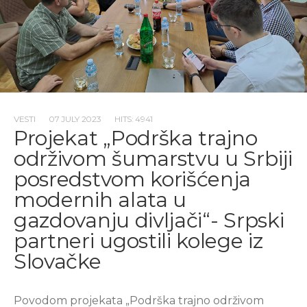
VESTI
07 JULY 2023
HITS: 4941
Projekat „Podrška trajno
održivom šumarstvu u Srbiji
posredstvom korišćenja
modernih alata u
gazdovanju divljači“- Srpski
partneri ugostili kolege iz
Slovačke
Povodom projekata „Podrška trajno održivom