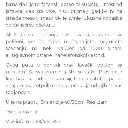
bitno da li je to fazanski petao za supicu, ili mast od
jazavca, čak šta više, nisu prijatelji gadljivi ni na
srneće meso ili meso divlje svinje. Ukusne kobasice
od divljači svi očekuju.
Ali kada su u pitanju naši lovački, rodjendanski
pokloni, sve se svodi u najboljem mogućem
scenariju na neki vaučer od 1000 dinara,
ali uglavnom ostane na telefonskoj čestitki.
Ovog puta u ponudi pravi lovački poklon, sa
ukusom. Za sva vremena što se kaže. Prosledite
link baš toj rodbini i komšiji, tom prijatelju, pa da
znaju makar otprilike šta se očekuje od njih za vaš
rodjendan.
Ulje na platnu. Dimenzije 40/50cm. Realizam.
“Beg u ravnici”
Više info na 069/4150557.