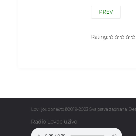
PREV
Rating:
Lov i još ponešto©2019-2023 Sva prava zadržana. D
Radio Lovac uživo