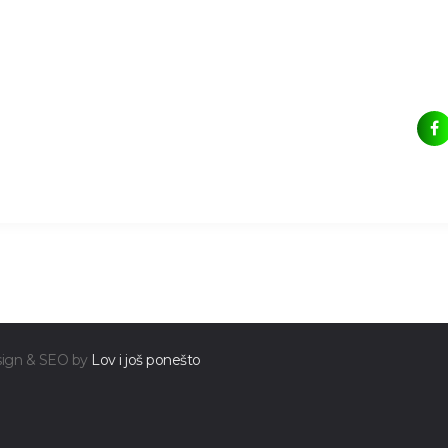
esign & SEO by
Lov i još ponešto