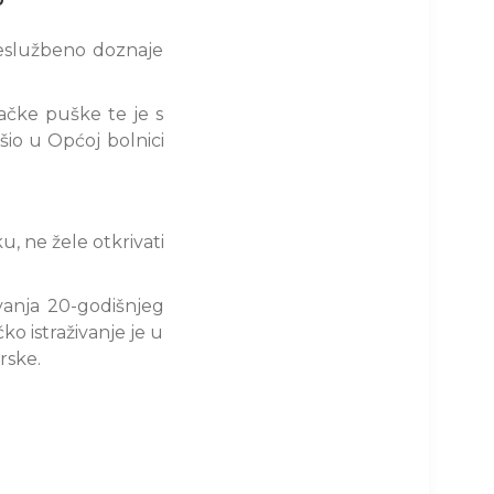
neslužbeno doznaje
ačke puške te je s
šio u Općoj bolnici
u, ne žele otkrivati
vanja 20-godišnjeg
ko istraživanje je u
rske.