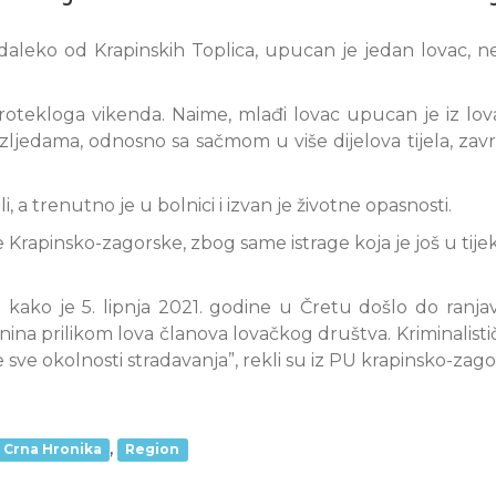
daleko od Krapinskih Toplica, upucan je jedan lovac, 
rotekloga vikenda. Naime, mlađi lovac upucan je iz lov
zljedama, odnosno sa sačmom u više dijelova tijela, zavr
ili, a trenutno je u bolnici i izvan je životne opasnosti.
e Krapinsko-zagorske, zbog same istrage koja je još u tijek
 kako je 5. lipnja 2021. godine u Čretu došlo do ranja
ina prilikom lova članova lovačkog društva. Kriminalistič
e sve okolnosti stradavanja”, rekli su iz PU krapinsko-zago
,
Crna Hronika
Region