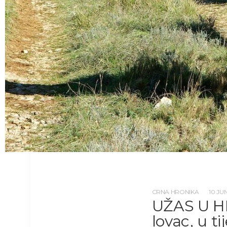
CRNA HRONIKA
10 JU
UŽAS U H
lovac, u ti