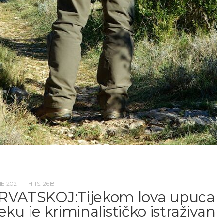
NE 2021
HITS: 2618
RVATSKOJ:Tijekom lova upuca
jeku je kriminalističko istraživan