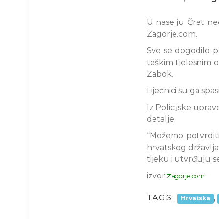
U naselju Čret ne
Zagorje.com.
Sve se dogodilo p
teškim tjelesnim o
Zabok.
Liječnici su ga spas
Iz Policijske uprav
detalje.
“Možemo potvrditi
hrvatskog državljan
tijeku i utvrđuju s
izvor:
z
agorje.com
TAGS:
,
Hrvatska