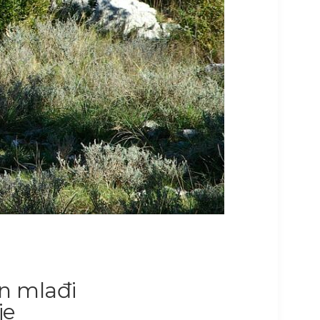
n mlađi
je