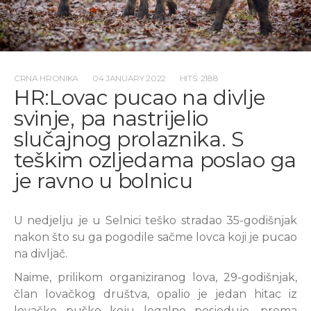
CRNA HRONIKA
04 JANUARY 2022
HITS: 2188
HR:Lovac pucao na divlje
svinje, pa nastrijelio
slučajnog prolaznika. S
teškim ozljedama poslao ga
je ravno u bolnicu
U nedjelju je u Selnici teško stradao 35-godišnjak
nakon što su ga pogodile sačme lovca koji je pucao
na divljač.
Naime, prilikom organiziranog lova, 29-godišnjak,
član lovačkog društva, opalio je jedan hitac iz
lovačke puške koju legalno posjeduje, prema