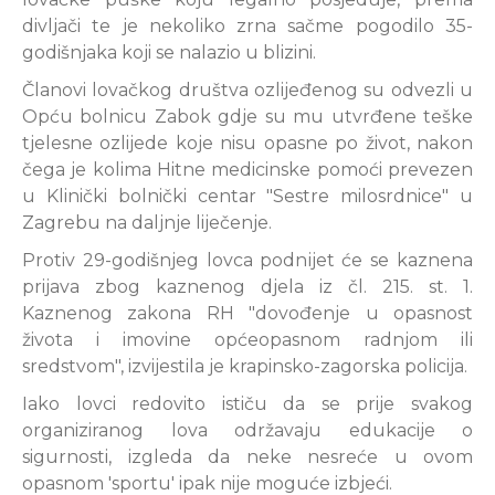
divljači te je nekoliko zrna sačme pogodilo 35-
godišnjaka koji se nalazio u blizini.
Članovi lovačkog društva ozlijeđenog su odvezli u
Opću bolnicu Zabok gdje su mu utvrđene teške
tjelesne ozlijede koje nisu opasne po život, nakon
čega je kolima Hitne medicinske pomoći prevezen
u Klinički bolnički centar "Sestre milosrdnice" u
Zagrebu na daljnje liječenje.
Protiv 29-godišnjeg lovca podnijet će se kaznena
prijava zbog kaznenog djela iz čl. 215. st. 1.
Kaznenog zakona RH "dovođenje u opasnost
života i imovine općeopasnom radnjom ili
sredstvom", izvijestila je krapinsko-zagorska policija.
Iako lovci redovito ističu da se prije svakog
organiziranog lova održavaju edukacije o
sigurnosti, izgleda da neke nesreće u ovom
opasnom 'sportu' ipak nije moguće izbjeći.