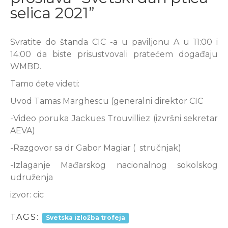
selica 2021”
Svratite do štanda CIC -a u paviljonu A u 11:00 i
14:00 da biste prisustvovali pratećem događaju
WMBD.
Tamo ćete videti:
Uvod Tamas Marghescu (generalni direktor CIC
-Video poruka Jackues Trouvilliez (izvršni sekretar
AEVA)
-Razgovor sa dr Gabor Magiar ( stručnjak)
-Izlaganje Mađarskog nacionalnog sokolskog
udruženja
izvor: cic
TAGS:
Svetska izložba trofeja