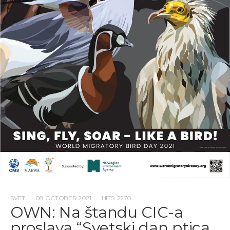
SVET
08 OCTOBER 2021
HITS: 2270
OWN: Na štandu CIC-a
proslava “Svetski dan ptica