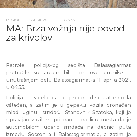
REGION
14 APRIL 2021
HITS: 2443
MA: Brza vožnja nije povod
za krivolov
Patrole policijskog sedišta Balassagiarmat
pretražile su automobil i njegove putnike u
unutrašnjem delu Balassagiarmat-a 11. aprila 2021.
u 04:35.
Policija je videla da je prednji deo automobila
oštećen, a zatim je u gepeku vozila pronađen
mladi uginuli srndać. Stanovnik Szatoka, koji je
upravljao vozilom, priznao je na licu mesta da je
automobilom udario srndaća na deonici puta
između Secseni-a i Balassagiarmat-a, a zatim je