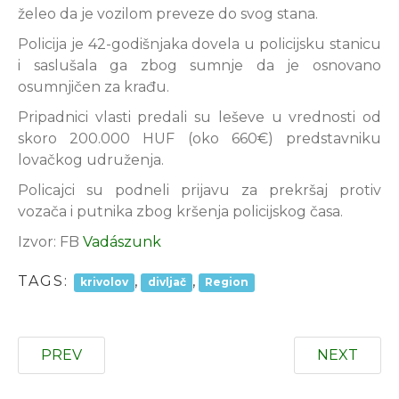
želeo da je vozilom preveze do svog stana.
Policija je 42-godišnjaka dovela u policijsku stanicu
i saslušala ga zbog sumnje da je osnovano
osumnjičen za krađu.
Pripadnici vlasti predali su leševe u vrednosti od
skoro 200.000 HUF (oko 660€) predstavniku
lovačkog udruženja.
Policajci su podneli prijavu za prekršaj protiv
vozača i putnika zbog kršenja policijskog časa.
Izvor: FB
Vadászunk
TAGS:
,
,
krivolov
divljač
Region
PREV
NEXT