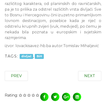
različitog karaktera, od planinskih do ravničarskih,
pa je to prilika za odstrel različitih vrsta divljači. Sve
to Bosnu i Hercegovinu čini izuzetno primamljivom
lovnom destinacijom, posebice kada je riječ o
odstrelu krupnih zvijeri (vuk, medvjed), po čemu je
nekada bila poznata u europskim i svjetskim
razmjerima.
izvor: lovackisavez-hb.ba autor:Tomislav Mihaljević
TAGS:
,
divljač
BiH
PREV
NEXT
Rating: