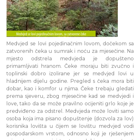
Medvjed se lovi pojedinačnim lovom, dočekom sa
zatvorenih čeka u sumrak i noću za mjesečine. Na
mjesto odstrela medvjeda je dopušteno
primamljivati hranom. Čeke moraju biti zvučno i
toplinski dobro izolirane jer se medvjed lovi u
hladnijem dijelu godine. Pregled s čeka mora biti
dobar, kao i komfor u njima. Čeke trebaju gledati
prema sjeveru, zbog mjesečine kad se medvjedi i
love, tako da se može pravilno ocijeniti grlo koje je
predviđeno za odstrel. Medvjeda može loviti samo
osoba koja ima pisano dopuštenje (dozvola za lov)
korisnika lovišta u čijem se lovištu medvjed vodi
gospodarskom vrstom, odnosno koji je rješenjem