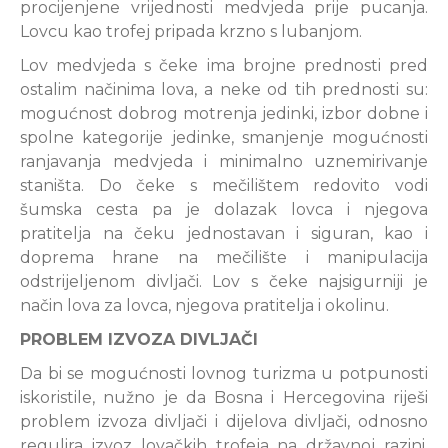
procijenjene vrijednosti medvjeda prije pucanja.
Lovcu kao trofej pripada krzno s lubanjom.
Lov medvjeda s čeke ima brojne prednosti pred
ostalim načinima lova, a neke od tih prednosti su:
mogućnost dobrog motrenja jedinki, izbor dobne i
spolne kategorije jedinke, smanjenje mogućnosti
ranjavanja medvjeda i minimalno uznemirivanje
staništa. Do čeke s mečilištem redovito vodi
šumska cesta pa je dolazak lovca i njegova
pratitelja na čeku jednostavan i siguran, kao i
doprema hrane na mečilište i manipulacija
odstrijeljenom divljači. Lov s čeke najsigurniji je
način lova za lovca, njegova pratitelja i okolinu.
PROBLEM IZVOZA DIVLJAČI
Da bi se mogućnosti lovnog turizma u potpunosti
iskoristile, nužno je da Bosna i Hercegovina riješi
problem izvoza divljači i dijelova divljači, odnosno
regulira izvoz lovačkih trofeja na državnoj razini.