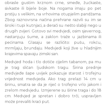
obrasle gustim krznom crne, smeđe, žućkaste,
sivkaste ili bijele boje. Na nogama imaju po pet
prstiju s velikim, na vrhovima otupjelim pandžama.
Zbog raznovrsna načina prehrane razvili su im se
široki i tupi kutnjaci, a derači su nešto slabiji nego u
drugih zvijeri. Gotovo svi medvjedi, osim sjevernog,
nastanjuju šume, a zaklon traže u jazbinama ili
pećinama. Glasaju se različito: pušu, rokću,
mrmljaju, brundaju. Medvjedi koji žive u hladnijim
krajevima spavaju zimski san.
Medvjed hoda i tlo dotiče cijelim tabanom, pa mu
je trag sličan ljudskom tragu. Širina prednje
medvjeđe šape uvijek pokazuje starost i trofejnu
vrijednost medvjeda. Ako trag prelazi 14 cm u
širinu, smatra se da je riječ o trofejno vrlo jakom i
zrelom medvjedu. Izmjerene su širine traga i do 18
cm. Medvjed je spretan i dobro trči, uspravljen
može prevaliti kraći put.