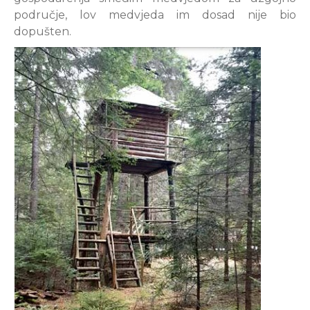
područje, lov medvjeda im dosad nije bio
dopušten.