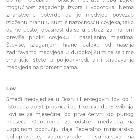
mogućnost zagađenja izvora i vodotoka. Nema
znanstvene potvrde da je medvjed povezao
izloženu hranu u šumi s nazočnošću čovjeka, tako
da ne postoji opasnost da se u potrazi za hranom
previše približi čovjeku i naseljenim mjestima.
Štoviše, izlaganjem hrane daleko od naselja
zadržavamo medvjeda u dubokoj šumi te se time
smanjuju štete u poljoprivredi, ali i stradavanja
medvjeda na prometnicama.
Lov
Smeđi medvjed se u Bosni i Hercegovini lovi od 1.
listopada do 31. prosinca i od 1. ožujka do 15. svibnja.
Lovi se za mjesečine, od prve četvrti do punog
mjeseca. Odobrenje za odstrel medvjeda na
uzgojnom području daje Federalno ministarstvo
poljoprivrede, vodoprivrede i šumarstva na