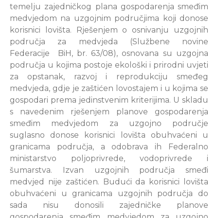
temelju zajedničkog plana gospodarenja smeđim
medvjedom na uzgojnim područjima koji donose
korisnici lovišta. Rješenjem o osnivanju uzgojnih
područja za medvjeda (Službene novine
Federacije BiH, br. 63/08), osnovana su uzgojna
područja u kojima postoje ekološki i prirodni uvjeti
za opstanak, razvoj i reprodukciju smeđeg
medvjeda, gdje je zaštićen lovostajem i u kojima se
gospodari prema jedinstvenim kriterijima. U skladu
s navedenim rješenjem planove gospodarenja
smeđim medvjedom za uzgojno područje
suglasno donose korisnici lovišta obuhvaćeni u
granicama područja, a odobrava ih Federalno
ministarstvo poljoprivrede, vodoprivrede i
šumarstva. Izvan uzgojnih područja smeđi
medvjed nije zaštićen. Budući da korisnici lovišta
obuhvaćeni u granicama uzgojnih područja do
sada nisu donosili zajedničke planove
gospodarenja smeđim medvjedom za uzgojno