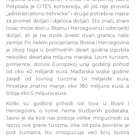
Potpisala je CITES konvenciju, ali još nije provela
„administrativno-tehničke“ i druge potrebne mjere
za promet divljači i dijelova divljači. Što znači, strani
lovac može doći u Bosnu i Hercegovinu i odstrijeliti
divljač, ali je ne može izvesti izvan granica naše
zemlje. Po nekim procjenama, Bosna i Hercegovina
je zbog toga u prethodnih deset godina izgubila
nekoliko desetaka milijuna maraka. Lovni turizam,
primjerice, donosi Europskoj uniji godišnji prihod
od oko 40 milijardi eura. Mađarska svake godine
zaradi od lovnog turizma 1,4 milijarde eura,
Hrvatska znatno manje, oko 180 milijuna eura, a
Srbija oko 5 milijuna eura.
Koliki su godišnji prihodi od lova u Bosni i
Hercegovini, o tome nema službenih podataka.
Jasno je da kod nas postoje velike mogućnosti za
razvoj ove grane turizma. Više od pola površine je
pod šumama, što omogućuje veći broj lovišta