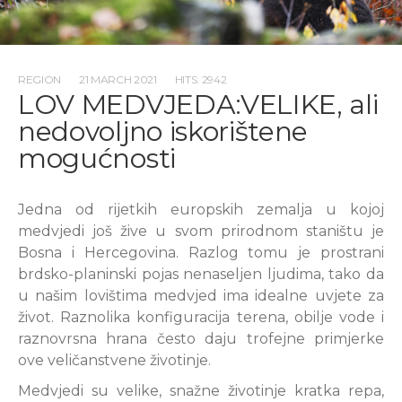
REGION
21 MARCH 2021
HITS: 2942
LOV MEDVJEDA:VELIKE, ali
nedovoljno iskorištene
mogućnosti
Jedna od rijetkih europskih zemalja u kojoj
medvjedi još žive u svom prirodnom staništu je
Bosna i Hercegovina. Razlog tomu je prostrani
brdsko-planinski pojas nenaseljen ljudima, tako da
u našim lovištima medvjed ima idealne uvjete za
život. Raznolika konfiguracija terena, obilje vode i
raznovrsna hrana često daju trofejne primjerke
ove veličanstvene životinje.
Medvjedi su velike, snažne životinje kratka repa,