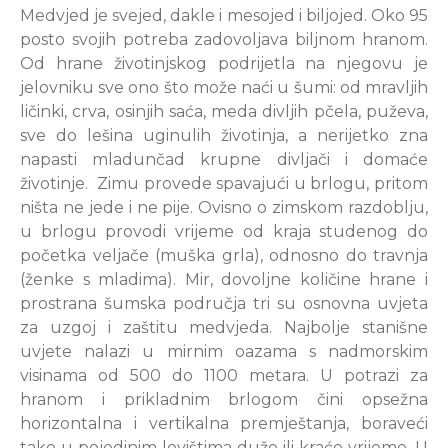
Medvjed je svejed, dakle i mesojed i biljojed. Oko 95
posto svojih potreba zadovoljava biljnom hranom.
Od hrane životinjskog podrijetla na njegovu je
jelovniku sve ono što može naći u šumi: od mravljih
ličinki, crva, osinjih saća, meda divljih pčela, puževa,
sve do lešina uginulih životinja, a nerijetko zna
napasti mladunčad krupne divljači i domaće
životinje. Zimu provede spavajući u brlogu, pritom
ništa ne jede i ne pije. Ovisno o zimskom razdoblju,
u brlogu provodi vrijeme od kraja studenog do
početka veljače (muška grla), odnosno do travnja
(ženke s mladima). Mir, dovoljne količine hrane i
prostrana šumska područja tri su osnovna uvjeta
za uzgoj i zaštitu medvjeda. Najbolje stanišne
uvjete nalazi u mirnim oazama s nadmorskim
visinama od 500 do 1100 metara. U potrazi za
hranom i prikladnim brlogom čini opsežna
horizontalna i vertikalna premještanja, boraveći
tako u pojedinim lovištima duže ili kraće vrijeme. U