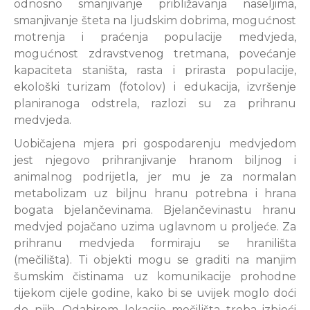
odnosno smanjivanje približavanja naseljima,
smanjivanje šteta na ljudskim dobrima, mogućnost
motrenja i praćenja populacije medvjeda,
mogućnost zdravstvenog tretmana, povećanje
kapaciteta staništa, rasta i prirasta populacije,
ekološki turizam (fotolov) i edukacija, izvršenje
planiranoga odstrela, razlozi su za prihranu
medvjeda.
Uobičajena mjera pri gospodarenju medvjedom
jest njegovo prihranjivanje hranom biljnog i
animalnog podrijetla, jer mu je za normalan
metabolizam uz biljnu hranu potrebna i hrana
bogata bjelančevinama. Bjelančevinastu hranu
medvjed pojačano uzima uglavnom u proljeće. Za
prihranu medvjeda formiraju se hranilišta
(mečilišta). Ti objekti mogu se graditi na manjim
šumskim čistinama uz komunikacije prohodne
tijekom cijele godine, kako bi se uvijek moglo doći
do njih. Odabirom lokacije mečilišta treba izbjeći