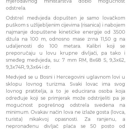
mjerodavnog ministarstva dobio mogućnost
odstrela.
Odstrel medvjeda dopušten je samo lovačkom
puškom s užlijebljenim cijevima (risanica) i nabojem
najmanje dopuštene kinetičke energije od 3500
džula na 100 m, odnosno mase zrna 11,50 g na
udaljenosti do 100 metara. Kalibri koji se
preporučaju u lovu krupne divljači, pa tako i
smeđeg medvjeda, su: 7 mm RM, 8x68 S, 9,3x62,
9,3x74R, 9,3x64 i dr.
Medvjed se u Bosni i Hercegovini uglavnom lovi u
sklopu lovnog turizma. Svaki lovac ima svog
lovnog pratitelja, a to je educirana osoba koja
određuje koji se primjerak može odstrijeliti pa je
mogućnost pogrešnog odstrela svedena na
minimum. Ovakav način lova ne izlaže gosta (lovca,
turista) nikakvoj opasnosti. Za ranjenu, a
nepronađenu divljač plaća se 50 posto od