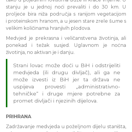
stanju je u jednoj noći prevaliti i do 30 km. U
proljeće bira niža područja s ranijom vegetacijom
i proteinskom hranom, a u jesen stare zrele šume s
velikim količinama hranjivih plodova.
Medvjed je prekrasna i veličanstvena životinja, ali
ponekad i težak susjed. Uglavnom je noćna
životinja, no aktivan je i danju.
Strani lovac može doći u BiH i odstrijeliti
medvjeda (ili drugu divljač), ali ga ne
može izvesti iz BiH jer ta država ne
uspijeva provesti „administrativno-
tehničke“ i druge mjere potrebne za
promet divljači i njezinih dijelova.
PRIHRANA
Zadržavanje medvjeda u poželjnom dijelu staništa,