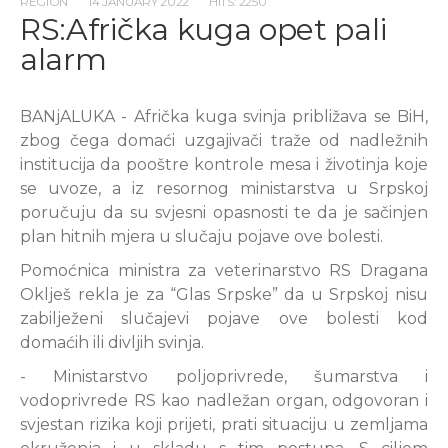
REGION
14 JANUARY 2022
HITS: 2250
RS:Afrička kuga opet pali
alarm
BANjALUKA - Afrička kuga svinja približava se BiH,
zbog čega domaći uzgajivači traže od nadležnih
institucija da pooštre kontrole mesa i životinja koje
se uvoze, a iz resornog ministarstva u Srpskoj
poručuju da su svjesni opasnosti te da je sačinjen
plan hitnih mjera u slučaju pojave ove bolesti.
Pomoćnica ministra za veterinarstvo RS Dragana
Oklješ rekla je za “Glas Srpske” da u Srpskoj nisu
zabilježeni slučajevi pojave ove bolesti kod
domaćih ili divljih svinja.
- Ministarstvo poljoprivrede, šumarstva i
vodoprivrede RS kao nadležan organ, odgovoran i
svjestan rizika koji prijeti, prati situaciju u zemljama