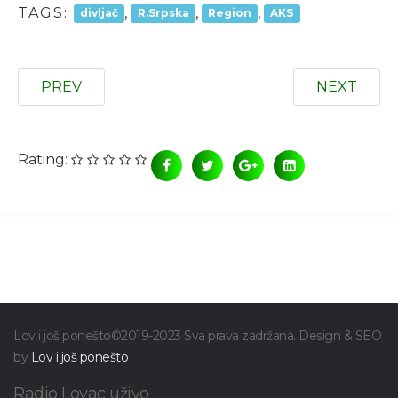
TAGS:
,
,
,
divljač
R.Srpska
Region
AKS
PREV
NEXT
Rating:
Lov i još ponešto©2019-2023 Sva prava zadržana. Design & SEO
by
Lov i još ponešto
Radio Lovac uživo