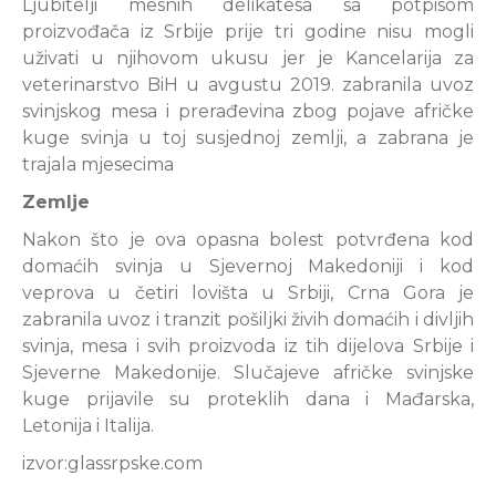
Ljubitelji mesnih delikatesa sa potpisom
proizvođača iz Srbije prije tri godine nisu mogli
uživati u njihovom ukusu jer je Kancelarija za
veterinarstvo BiH u avgustu 2019. zabranila uvoz
svinjskog mesa i prerađevina zbog pojave afričke
kuge svinja u toj susjednoj zemlji, a zabrana je
trajala mjesecima
Zemlje
Nakon što je ova opasna bolest potvrđena kod
domaćih svinja u Sjevernoj Makedoniji i kod
veprova u četiri lovišta u Srbiji, Crna Gora je
zabranila uvoz i tranzit pošiljki živih domaćih i divljih
svinja, mesa i svih proizvoda iz tih dijelova Srbije i
Sjeverne Makedonije. Slučajeve afričke svinjske
kuge prijavile su proteklih dana i Mađarska,
Letonija i Italija.
izvor:glassrpske.com