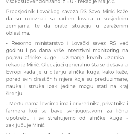
visokosubvencionisano iz EU - rekao je Maljčić.
Predsjednik Lovačkog saveza RS Savo Minić kaže
da su upoznati sa radom lovaca u susjednim
zemljama, te da prate situaciju u zaraženim
oblastima.
- Resorno ministarstvo i Lovački savez RS već
godinu i po dana vrše intenzivni monitoring na
pojavu afričke kuge i uzimanje krvnih uzoraka -
rekao je Minić. Gledajući generalno šta se dešava u
Evropi kada je u pitanju afrička kuga, kako kaže,
pored svih drastičnih mjera koje su preduzimane,
nauka i struka ipak jedine mogu stati na kraj
širenju.
- Među nama lovcima ima i privrednika, privatnika i
farmera koji se bave svinjogojstvom za ličnu
upotrebu i svi strahujemo od afričke kuge -
zaključuje Minić.