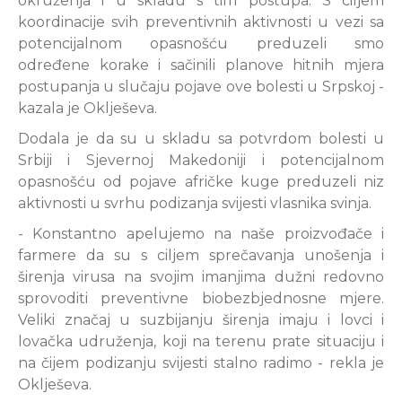
okruženja i u skladu s tim postupa. S ciljem
koordinacije svih preventivnih aktivnosti u vezi sa
potencijalnom opasnošću preduzeli smo
određene korake i sačinili planove hitnih mjera
postupanja u slučaju pojave ove bolesti u Srpskoj -
kazala je Oklješeva.
Dodala je da su u skladu sa potvrdom bolesti u
Srbiji i Sjevernoj Makedoniji i potencijalnom
opasnošću od pojave afričke kuge preduzeli niz
aktivnosti u svrhu podizanja svijesti vlasnika svinja.
- Konstantno apelujemo na naše proizvođače i
farmere da su s ciljem sprečavanja unošenja i
širenja virusa na svojim imanjima dužni redovno
sprovoditi preventivne biobezbjednosne mjere.
Veliki značaj u suzbijanju širenja imaju i lovci i
lovačka udruženja, koji na terenu prate situaciju i
na čijem podizanju svijesti stalno radimo - rekla je
Oklješeva.